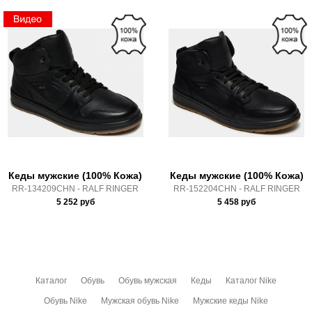
Доставка
Состав:
синт.кожа, текстиль; текстиль; резина
Производитель:
ОАЭ
Самовывоз в Москве.
Срок отгрузки:
3-4 рабочих дня
Доставка по России всеми транспортными ТК, а также с
Почтой Росии и СДЭК.
Здесь вы можете более детально ознакомиться с
условиями
оплаты
и
доставки
Кеды мужские (100% Кожа)
Кеды мужские (100% Кожа)
RR-134209CHN - RALF RINGER
RR-152204CHN - RALF RINGER
5 252
руб
5 458
руб
Каталог
Обувь
Обувь мужская
Кеды
Каталог Nike
Обувь Nike
Мужская обувь Nike
Мужские кеды Nike