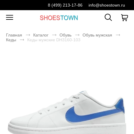
8 (499) 213-17-86
info@shoestown.ru
Главная
Каталог
Обувь
Обувь мужская
Кеды
Кеды мужские DH3160-103