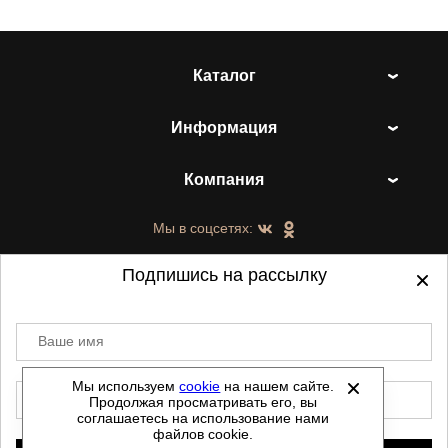
Каталог
Информация
Компания
Мы в соцсетях:
Подпишись на рассылку
Ваше имя
©
2021-2026 - ShoesTown.ru - все права
защищены.
Мы используем
cookie
на нашем сайте.
E-mail
Продолжая просматривать его, вы
Данный сайт не является интернет магазином и
соглашаетесь на использование нами
не является публичной офертой.
файлов cookie.