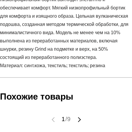
обеспечивает комфорт. Мягкий низкопрофильный бортик
для комфорта и изящного образа. Цельная вулканическая
подошва, созданная методом термической обработки, для
минималистичного вида. Модель не менее чем на 10%
выполнена из переработанных материалов, включая
шнурки, резину Grind на подметке и верх, на 50%
состоящий из переработанного полиэстера.
Материал: синт.кожа, текстиль; текстиль; резина
Условия оплаты
Артикул:
DH3160-103
Оставить отзыв
Наименование:
Кеды мужские Nike Court Royale 2 Next
Похожие товары
Инструкция по оплате есть в самом конце счета, который
Nature
высылает Вам менеджер.
Пол:
мужской
Обратите внимание, что при не верном заполнении данных
Бренд:
Nike
1
/
9
мы не увидим Вашу оплату.
Модель:
Nike Court Royale 2 Next Nature
Вид спорта:
теннис