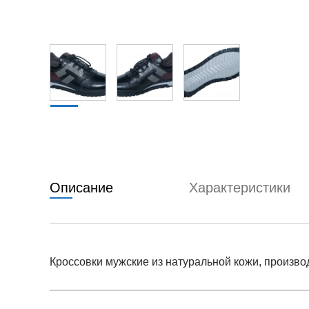
Описание
Характеристики
Кроссовки мужские из натуральной кожи, произво
Условия оплаты
Артикул:
ro-dn-937-00-37
0
Оставить 