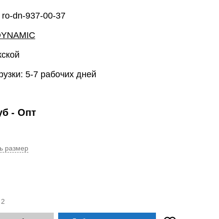
 ro-dn-937-00-37
DYNAMIC
жской
рузки: 5-7 рабочих дней
уб
- Опт
ь размер
:
2