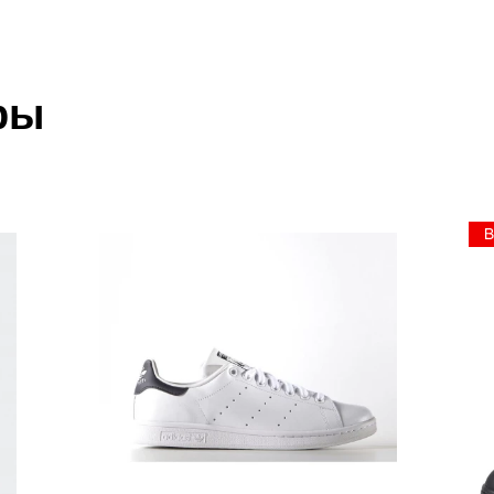
а)
 который высылает Вам менеджер.
ии данных мы не увидим Вашу оплату.
ры
акже с Почтой Росии и СДЭК.
 условиями
оплаты
и
доставки