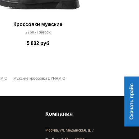
Кроссовки мужские
Кроссо
2760 - Reebok
58052
5 802
руб
19
AMIC
Мужские кроссовки DYNAMIC
Скачать прайс
Компания
Москва, ул. Медынская, д. 7