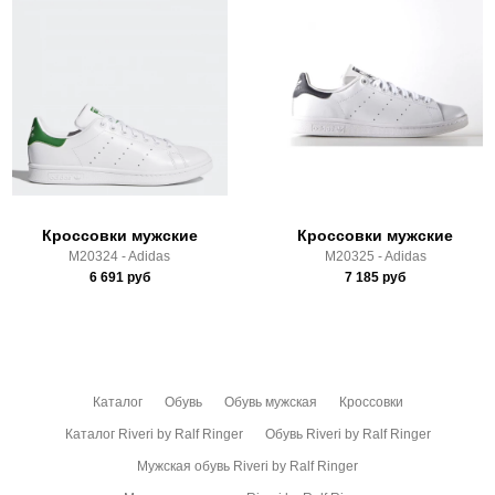
Материал подошвы:
ПУ, ТПУ
Самовывоз в Москве.
Полнота:
6 (Стандарт)
Доставка по России всеми транспортными ТК, а также с
Срок отгрузки:
5-8 рабочих дней
Почтой Росии и СДЭК.
Здесь вы можете более детально ознакомиться с
условиями
оплаты
и
доставки
Кроссовки мужские
Кроссовки мужские
M20324 - Adidas
M20325 - Adidas
6 691
руб
7 185
руб
Каталог
Обувь
Обувь мужская
Кроссовки
Каталог Riveri by Ralf Ringer
Обувь Riveri by Ralf Ringer
Мужская обувь Riveri by Ralf Ringer