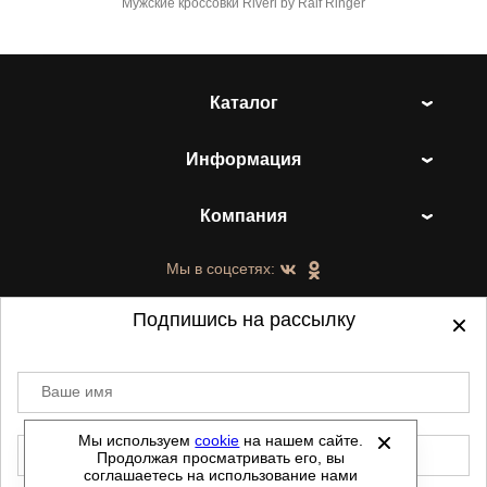
Мужские кроссовки Riveri by Ralf Ringer
Каталог
Информация
Компания
Мы в соцсетях:
Подпишись на рассылку
Ваше имя
©
2021-2026 - ShoesTown.ru - все права
защищены.
Мы используем
cookie
на нашем сайте.
E-mail
Продолжая просматривать его, вы
Данный сайт не является интернет магазином и
соглашаетесь на использование нами