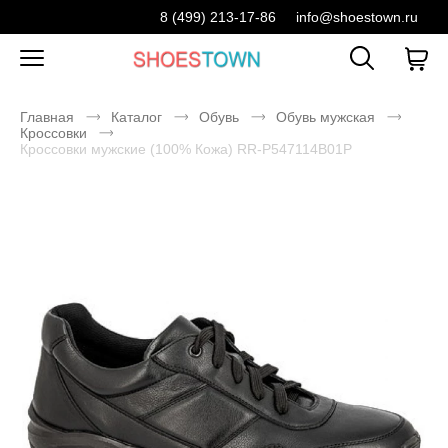
8 (499) 213-17-86
info@shoestown.ru
Главная
Каталог
Обувь
Обувь мужская
Кроссовки
Кроссовки мужские (100% Кожа) RR-P547114B01P