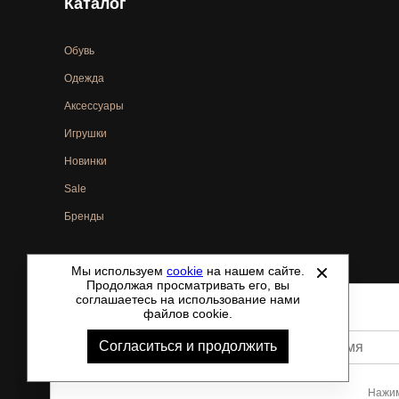
Каталог
Обувь
Одежда
Аксессуары
Игрушки
Новинки
Sale
Бренды
Мы используем
cookie
на нашем сайте.
©
2021-2026 - ShoesTown.ru - все права защищены.
Продолжая просматривать его, вы
соглашаетесь на использование нами
файлов cookie.
Согласиться и продолжить
Ваше имя
Нажим