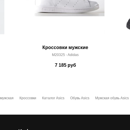
Кроссовки мужские
M20325 - Adidas
7 185
руб
 мужская
Кроссовки
Каталог Asics
Обувь Asics
Мужская обувь Asics