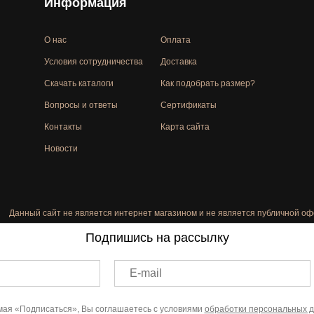
Информация
О нас
Оплата
Условия сотрудничества
Доставка
Скачать каталоги
Как подобрать размер?
Вопросы и ответы
Сертификаты
Контакты
Карта сайта
Новости
Данный сайт не является интернет магазином и не является публичной оф
Подпишись на рассылку
E-mail
ая «Подписаться», Вы соглашаетесь с условиями
обработки персональных 