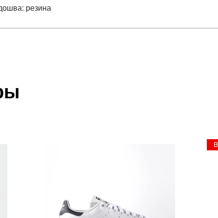
одошва: резина
отзыв
ST 5
 который высылает Вам менеджер.
ии данных мы не увидим Вашу оплату.
ры
; подошва: резина
акже с Почтой Росии и СДЭК.
 условиями
оплаты
и
доставки