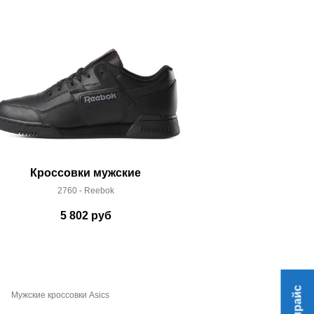
Кроссовки мужские
Кроссо
2760 - Reebok
58052
5 802
руб
19
Мужские кроссовки Asics