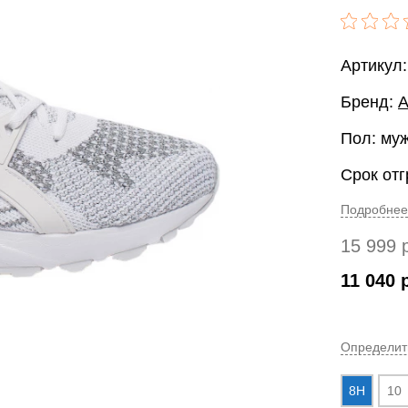
Артикул
Бренд:
A
Пол: му
Срок отг
Подробнее
15 999
11 040
Определит
8H
10