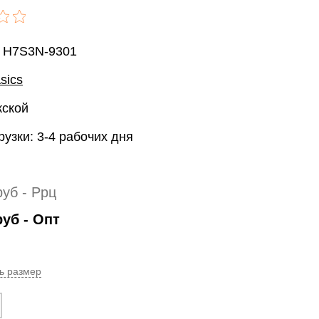
: H7S3N-9301
sics
жской
рузки: 3-4 рабочих дня
руб
- Ррц
руб
- Опт
ь размер