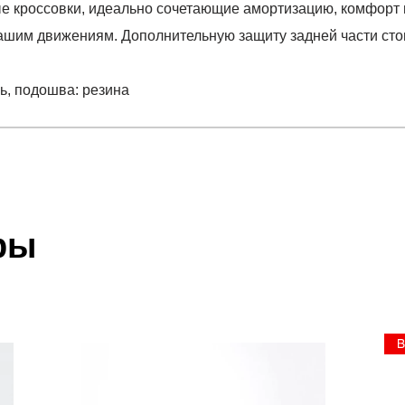
 кроссовки, идеально сочетающие амортизацию, комфорт 
ашим движениям. Дополнительную защиту задней части сто
ль, подошва: резина
отзыв
EL-KAYANO TRAINER KNIT
 который высылает Вам менеджер.
ии данных мы не увидим Вашу оплату.
ры
тиль, подошва: резина
акже с Почтой Росии и СДЭК.
 условиями
оплаты
и
доставки