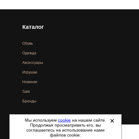
Каталог
Обувь
Одежда
Аксессуары
Игрушки
Новинки
Sale
Бренды
Мы используем
cookie
на нашем сайте.
©
2021-2026 - ShoesTown.ru - все права защищены.
Продолжая просматривать его, вы
соглашаетесь на использование нами
файлов cookie.