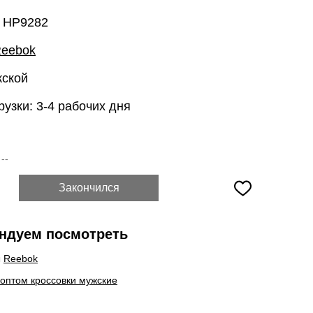
: HP9282
eebok
жской
рузки: 3-4 рабочих дня
:
--
Закончился
ндуем посмотреть
ы
Reebok
 оптом кроссовки мужские