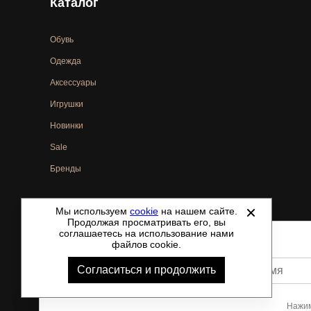
Каталог
Обувь
Одежда
Аксессуары
Игрушки
Новинки
Sale
Бренды
Мы используем
cookie
на нашем сайте.
©
2021-2026 - ShoesTown.ru - все права защищены.
Продолжая просматривать его, вы
соглашаетесь на использование нами
файлов cookie.
Согласиться и продолжить
Ваше имя
Нажим