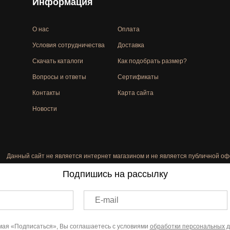
Информация
О нас
Оплата
Условия сотрудничества
Доставка
Скачать каталоги
Как подобрать размер?
Вопросы и ответы
Сертификаты
Контакты
Карта сайта
Новости
Данный сайт не является интернет магазином и не является публичной оф
Подпишись на рассылку
E-mail
ая «Подписаться», Вы соглашаетесь с условиями
обработки персональных 