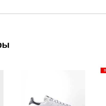
отзыв
N TECH PLUS
 который высылает Вам менеджер.
ии данных мы не увидим Вашу оплату.
ры
акже с Почтой Росии и СДЭК.
 условиями
оплаты
и
доставки