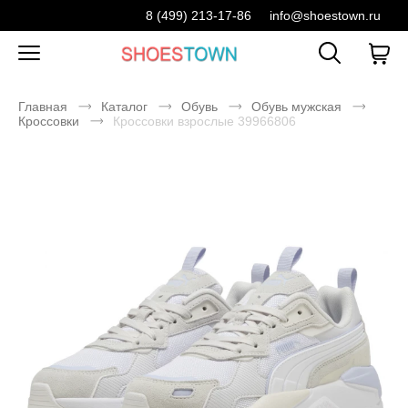
8 (499) 213-17-86
info@shoestown.ru
Главная
Каталог
Обувь
Обувь мужская
Кроссовки
Кроссовки взрослые 39966806