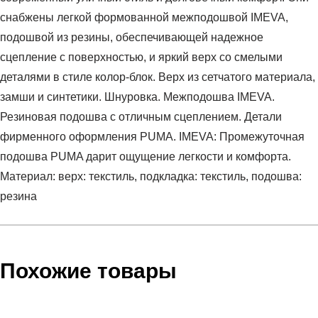
снабжены легкой формованной межподошвой IMEVA,
подошвой из резины, обеспечивающей надежное
сцепление с поверхностью, и яркий верх со смелыми
деталями в стиле колор-блок. Верх из сетчатого материала,
замши и синтетики. Шнуровка. Межподошва IMEVA.
Резиновая подошва с отличным сцеплением. Детали
фирменного оформления PUMA. IMEVA: Промежуточная
подошва PUMA дарит ощущение легкости и комфорта.
Материал: верх: текстиль, подкладка: текстиль, подошва:
резина
Условия оплаты
Артикул:
39966806
Оставить отзыв
Наименование:
Кроссовки взрослые X-Ray 3 SD
Похожие товары
Инструкция по оплате есть в самом конце счета, который
Пол:
унисекс
высылает Вам менеджер.
Бренд:
Puma
Обратите внимание, что при не верном заполнении данных
Модель:
X-Ray 3 SD