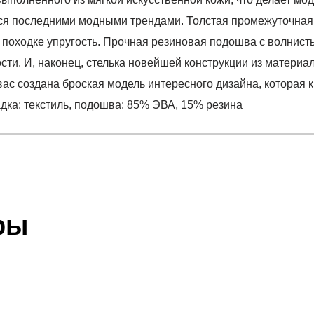
уется последними модными трендами. Толстая промежуточна
 походке упругость. Прочная резиновая подошва с волнис
сти. И, наконец, стелька новейшей конструкции из материал
вас создана броская модель интересного дизайна, которая к
адка: текстиль, подошва: 85% ЭВА, 15% резина
отзыв
 который высылает Вам менеджер.
ии данных мы не увидим Вашу оплату.
ры
ладка: текстиль, подошва: 85% ЭВА, 15% резина
акже с Почтой Росии и СДЭК.