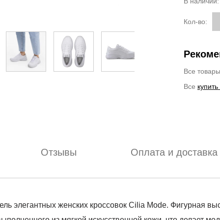
В наличии
Кол-во:
Рекоме
Все товар
Все
купить
Отзывы
Оплата и доставка
дель элегантных женских кроссовок Cilia Mode. Фигурная в
выполненного из мягкой искусственной кожи, что делает мо