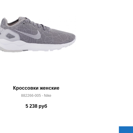
Кроссовки женские
Кроссо
882266-005 - Nike
AQ177
5 238
руб
7 