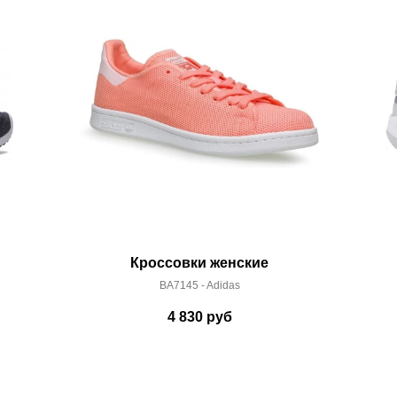
 условиями
оплаты
и
доставки
Кроссовки женские
BA7145 - Adidas
4 830
руб