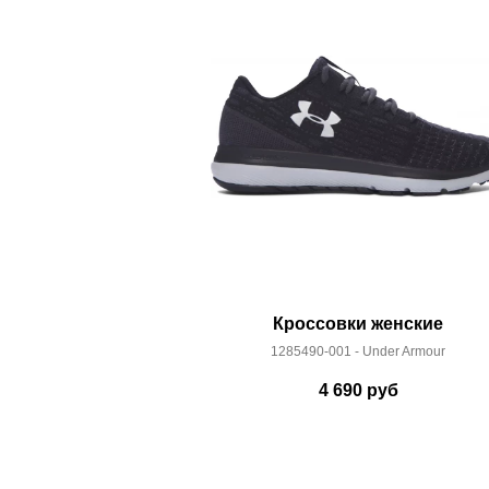
Здесь вы можете более детально ознакомиться с
Кроссовки женские
1285490-001 - Under Armour
4 690
руб