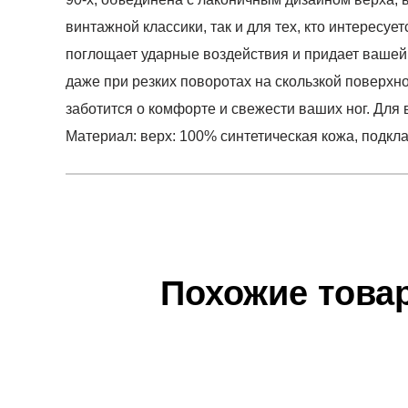
винтажной классики, так и для тех, кто интерес
поглощает ударные воздействия и придает вашей
даже при резких поворотах на скользкой поверхно
заботится о комфорте и свежести ваших ног. Для 
Материал: верх: 100% синтетическая кожа, подкл
Условия оплаты
Артикул:
37112502
0
Оставить 
Наименование:
Кроссовки женские Cilia Mode
Инструкция по оплате есть в самом конце счета,
0
Пол:
женский
Обратите внимание, что при не верном заполнен
Бренд:
Puma
Похожие това
0
Модель:
Cilia Mode
Доставка
Вид спорта:
спортивный стиль
0
Самовывоз в Москве.
Состав:
верх: 100% синтетическая кожа, подк
Доставка по России всеми транспортными ТК, а т
Производитель:
Китай
0
Срок отгрузки:
3-4 рабочих дня