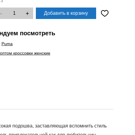
:
3
-
+
Добавить в корзину
ндуем посмотреть
ы
Puma
 оптом кроссовки женские
ысокая подошва, заставляющая вспомнить стиль
дель привлекательной как для любительниц