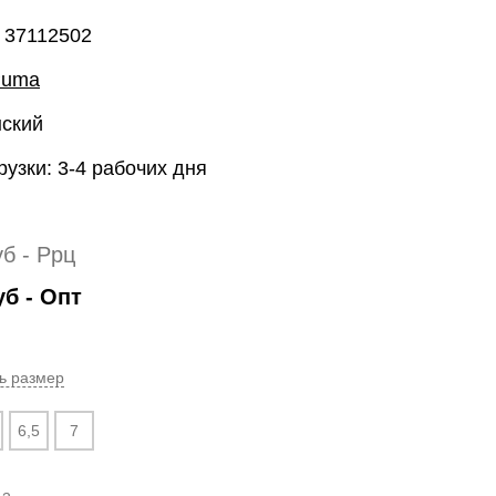
 37112502
Puma
нский
рузки: 3-4 рабочих дня
уб
- Ррц
уб
- Опт
ь размер
6,5
7