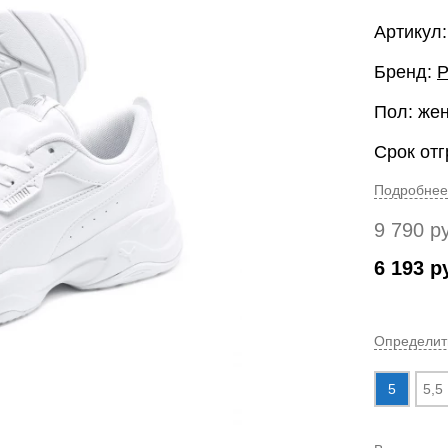
Артикул:
Бренд:
Пол: же
Срок отг
Подробнее
9 790
р
6 193
р
Определит
5
5,5