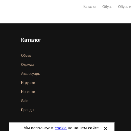
Каталог
Обувь
Обувь 
Каталог
Обувь
Одежда
Аксессуары
Игрушки
Новинки
Sale
Бренды
Мы используем
cookie
на нашем сайте.
©
2021-2026 - ShoesTown.ru - все права защищены.