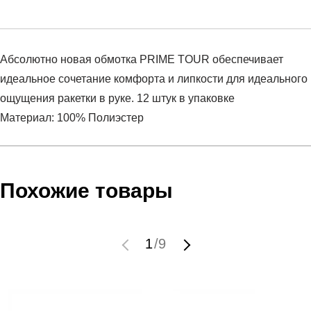
Абсолютно новая обмотка PRIME TOUR обеспечивает
идеальное сочетание комфорта и липкости для идеального
ощущения ракетки в руке. 12 штук в упаковке
Материал: 100% Полиэстер
Условия оплаты
Артикул:
285631-WH
Оставить отзыв
Наименование:
Намотка
Похожие товары
Инструкция по оплате есть в самом конце счета, который
Пол:
унисекс
высылает Вам менеджер.
Бренд:
HEAD
Обратите внимание, что при не верном заполнении данных
Вид спорта:
теннис
1
/
9
мы не увидим Вашу оплату.
Состав:
100% полиэстер
Материал:
синтетика
Доставка
Срок отгрузки:
3-4 рабочих дня