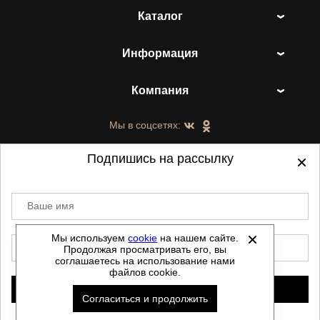
Каталог
Информация
Компания
Мы в соцсетях:
Подпишись на рассылку
Ваше имя
©
2021-2026 - ShoesTown.ru - все права
защищены.
Мы используем
cookie
на нашем сайте.
E-mail
Продолжая просматривать его, вы
Данный сайт не является интернет магазином и
соглашаетесь на использование нами
не является публичной офертой.
файлов cookie.
Политика обработки персональных данных
Подписаться
Согласиться и продолжить
Автоматизировано -