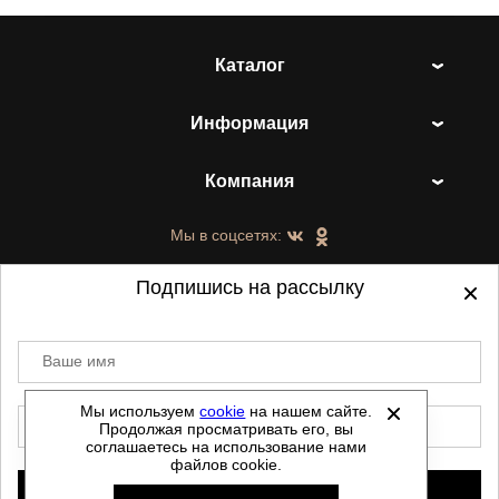
Каталог
Информация
Компания
Мы в соцсетях:
Подпишись на рассылку
Ваше имя
©
2021-2026 - ShoesTown.ru - все права
защищены.
Мы используем
cookie
на нашем сайте.
E-mail
Продолжая просматривать его, вы
Данный сайт не является интернет магазином и
соглашаетесь на использование нами
не является публичной офертой.
файлов cookie.
Политика обработки персональных данных
Подписаться