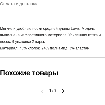
Оплата и доставка
Мягкие и удобные носки средней длины Levis. Модель
выполнена из эластичного материала. Усиленная пятка и
носок. В упаковке 2 пары.
Материал: 73% хлопок, 24% полиамид, 3% эластан
Условия оплаты
Артикул:
37157-0668
Оставить отзыв
Наименование:
Носки взрослые
Похожие товары
Инструкция по оплате есть в самом конце счета, который
Пол:
унисекс
высылает Вам менеджер.
Бренд:
LEVIS
Обратите внимание, что при не верном заполнении данных
Вид спорта:
спортивный стиль
1
/
9
мы не увидим Вашу оплату.
Состав:
73% хлопок, 24% полиамид, 3% эластан
Материал:
хлопок
Доставка