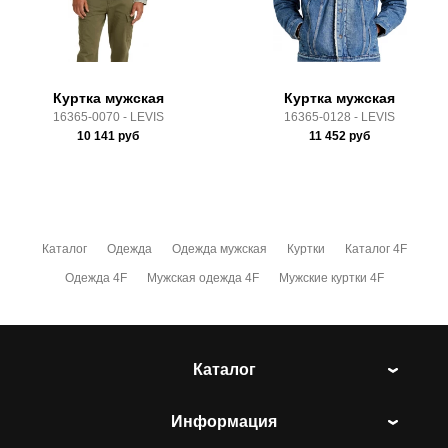
Здесь вы можете более детально ознакомиться с
условиями
оплаты
и
доставки
Куртка мужская
Куртка мужская
16365-0070 - LEVIS
16365-0128 - LEVIS
10 141
руб
11 452
руб
Каталог
Одежда
Одежда мужская
Куртки
Каталог 4F
Одежда 4F
Мужская одежда 4F
Мужские куртки 4F
Каталог
Информация