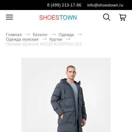
8 (499) 213-17-86
info@shoestown.ru
Главная
Каталог
Одежда
Одежда мужская
Куртки
Пуховик мужской H4Z22-KUMP010-22S