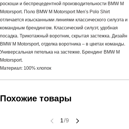
роскоши и беспрецедентной производительности BMW M
Motorsport. Поло BMW M Motorsport Men's Polo Shirt
отличается изысканными линиями классического силуэта и
командным брендингом. Классический силуэт, удобная
посадка. Трикотажный воротник, скрытая застежка. Дизайн
BMW M Motorsport, отделка воротника – в цветах команды.
Универсальная петелька на застежке. Брендинг BMW M
Motorsport.
Материал: 100% хлопок
Условия оплаты
Артикул:
53337702
Оставить отзыв
Наименование:
Рубашка поло мужская BMW MMS Polo
Похожие товары
Инструкция по оплате есть в самом конце счета, который
Пол:
мужской
высылает Вам менеджер.
Бренд:
Puma
Обратите внимание, что при не верном заполнении данных
Модель:
BMW MMS Polo
1
/
9
мы не увидим Вашу оплату.
Вид спорта:
спортивный стиль