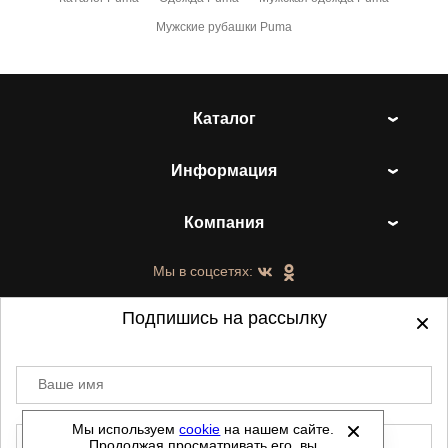
Мужские рубашки Puma
Каталог
Информация
Компания
Мы в соцсетях:
Подпишись на рассылку
Ваше имя
©
2021-2026 - ShoesTown.ru - все права
защищены.
Мы используем
cookie
на нашем сайте.
E-mail
Продолжая просматривать его, вы