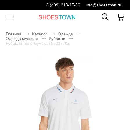
8 (499) 213-17-86
info@shoestown.ru
Главная
Каталог
Одежда
Одежда мужская
Рубашки
Рубашка поло мужская 53337702