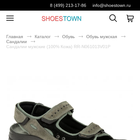
8 (499) 213-17-86
info@shoestown.ru
Главная
Каталог
Обувь
Обувь мужская
Сандалии
Сандалии мужские (100% Кожа) RR-N061013V01P