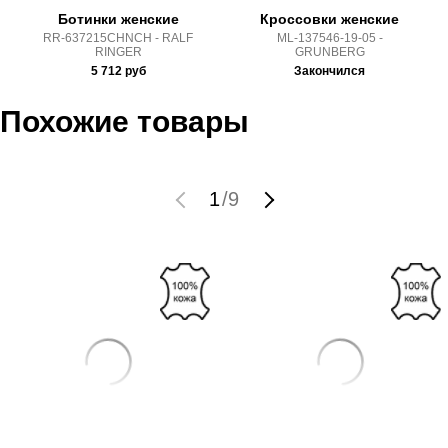
условиями
оплаты
и
доставки
Ботинки женские
Кроссовки женские
RR-637215CHNCH - RALF
ML-137546-19-05 -
RINGER
GRUNBERG
5 712
руб
Закончился
Похожие товары
1
/
9