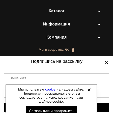
Каталог
Информация
Компания
Мы в соцсетях:
Подпишись на рассылку
Ваше имя
©
2021-2026 - ShoesTown.ru - все права
защищены.
Мы используем
cookie
на нашем сайте.
E-mail
Продолжая просматривать его, вы
Данный сайт не является интернет магазином и
соглашаетесь на использование нами
не является публичной офертой.
файлов cookie.
Политика обработки персональных данных
Подписаться
Согласиться и продолжить