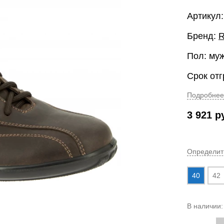
Артикул
Бренд:
R
Пол: му
Срок отг
Подробнее
3 921
р
Определит
40
42
В наличии