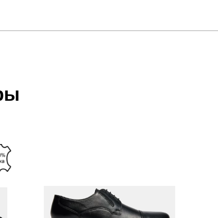
отзыв
 который высылает Вам менеджер.
ии данных мы не увидим Вашу оплату.
ры
акже с Почтой Росии и СДЭК.
 условиями
оплаты
и
доставки