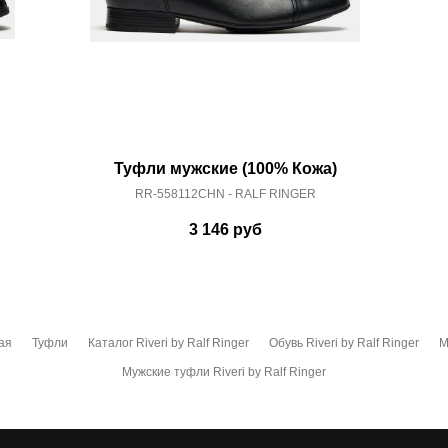
Туфли мужские (100% Кожа)
RR-558112CHN - RALF RINGER
3 146
руб
ая
Туфли
Каталог Riveri by Ralf Ringer
Обувь Riveri by Ralf Ringer
М
Мужские туфли Riveri by Ralf Ringer