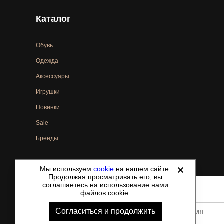
Каталог
Обувь
Одежда
Аксессуары
Игрушки
Новинки
Sale
Бренды
Мы используем
cookie
на нашем сайте.
©
2021-2026 - ShoesTown.ru - все права защищены.
Продолжая просматривать его, вы
соглашаетесь на использование нами
файлов cookie.
Согласиться и продолжить
Ваше имя