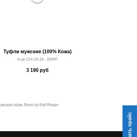
Туфли мужские (100% Кожа)
Туфли мужс
ro-gr-214-20-18 - GRIFF
ro-gr-21
3 190
руб
3 
ужская обувь Riveri by Ralf Ringer
Скачать прайс