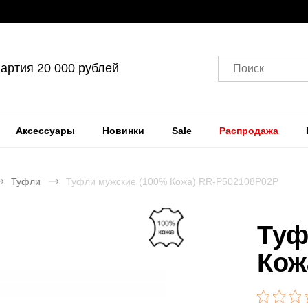
артия 20 000 рублей
Поиск
Аксессуары
Новинки
Sale
Распродажа
Туфли
Туфли мужские (100% Кожа) RR-P502108P02P
Туф
Кож