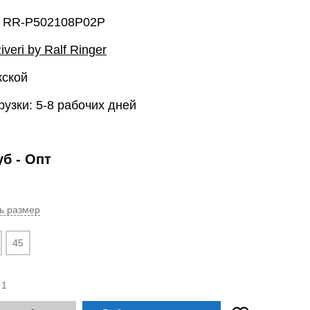
: RR-P502108P02P
iveri by Ralf Ringer
жской
рузки: 5-8 рабочих дней
уб
- Опт
ь размер
45
:
1