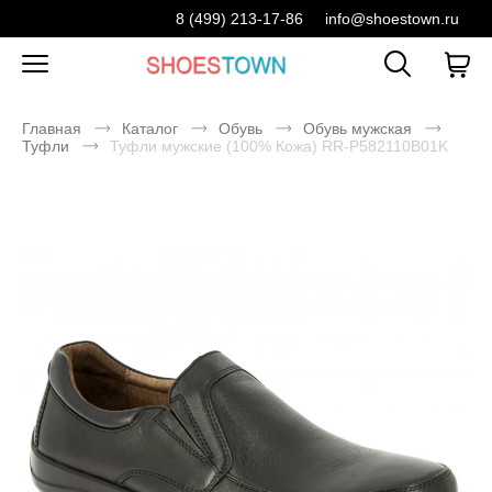
8 (499) 213-17-86
info@shoestown.ru
Главная
Каталог
Обувь
Обувь мужская
Туфли
Туфли мужские (100% Кожа) RR-P582110B01K