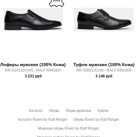
Высота каблука:
без каблука
Доставка по России всеми транспортными ТК, а также с
Полнота:
10 (На широкую ногу)
Почтой Росии и СДЭК.
Срок отгрузки:
5-8 рабочих дней
Здесь вы можете более детально ознакомиться с
условиями
оплаты
и
доставки
Лоферы мужские (100% Кожа)
Туфли мужские (100% Кожа)
RR-524102CHN - RALF RINGER
RR-558112CHN - RALF RINGER
3 231
руб
3 146
руб
Каталог
Обувь
Обувь мужская
Туфли
Каталог Riveri by Ralf Ringer
Обувь Riveri by Ralf Ringer
Мужская обувь Riveri by Ralf Ringer