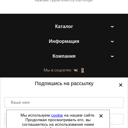
Мужские туфли Riveri by Ralf Ringer
Каталог
Информация
Компания
Мы в соцсетях:
Подпишись на рассылку
Ваше имя
©
2021-2026 - ShoesTown.ru - все права
защищены.
Мы используем
cookie
на нашем сайте.
E-mail
Продолжая просматривать его, вы
Данный сайт не является интернет магазином и
соглашаетесь на использование нами
не является публичной офертой.