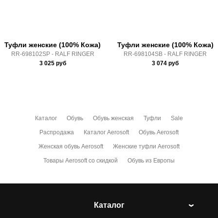
условиями
оплаты
и
доставки
Туфли женские (100% Кожа)
Туфли женские (100% Кожа)
RR-698102SP - RALF RINGER
RR-698104SB - RALF RINGER
3 025
руб
3 074
руб
Каталог
Обувь
Обувь женская
Туфли
Sale
Распродажа
Каталог Aerosoft
Обувь Aerosoft
Женская обувь Aerosoft
Женские туфли Aerosoft
Товары Aerosoft со скидкой
Обувь из Европы
Каталог