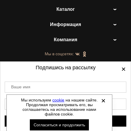
Каталог
Информация
Компания
Мы в соцсетях:
Подпишись на рассылку
Ваше имя
©
2021-2026 - ShoesTown.ru - все права
защищены.
Мы используем
cookie
на нашем сайте.
E-mail
Продолжая просматривать его, вы
Данный сайт не является интернет магазином и
соглашаетесь на использование нами
не является публичной офертой.
файлов cookie.
Политика обработки персональных данных
Подписаться
Согласиться и продолжить
Автоматизировано -