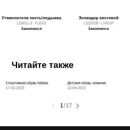
Утяжелители кисть/лодыжка
Эспандер кистевой
LS3011-3 - FLEXX
LS3102B - LIVEUP
Закончился
Закончился
Читайте также
Спортивная обувь Adidas
Детская обувь: новинки
17-04-2023
10-04-2023
1
/
17