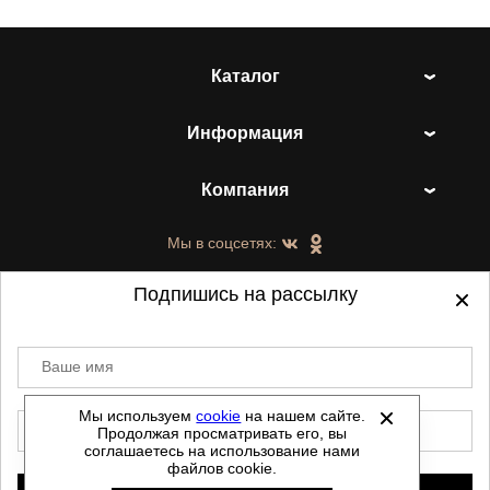
Каталог
Информация
Компания
Мы в соцсетях:
Подпишись на рассылку
Ваше имя
©
2021-2026 - ShoesTown.ru - все права
защищены.
Мы используем
cookie
на нашем сайте.
E-mail
Продолжая просматривать его, вы
Данный сайт не является интернет магазином и
соглашаетесь на использование нами
не является публичной офертой.
файлов cookie.
Политика обработки персональных данных