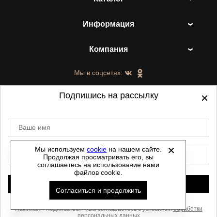
Информация
Компания
Мы в соцсетях:
Подпишись на рассылку
Ваше имя
©
2021-2026 - ShoesTown.ru - все права
защищены.
Мы используем
cookie
на нашем сайте.
E-mail
Продолжая просматривать его, вы
Данный сайт не является интернет магазином и
соглашаетесь на использование нами
не является публичной офертой.
файлов cookie.
Политика обработки персональных данных
Подписаться
Согласиться и продолжить
Автоматизировано -
Скачать прайс
Нажимая «Подписаться», Вы соглашаетесь с условиями
обработки
персональных данных