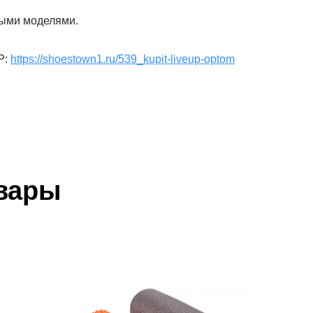
рыми моделями.
P:
https://shoestown1.ru/539_kupit-liveup-optom
вары