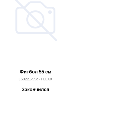
Фитбол 55 см
Эластичная п
LS3221-55o - FLEXX
LS362
Закончился
За