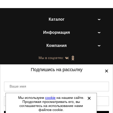
Каталог
Информация
Компания
Мы в соцсетях:
Подпишись на рассылку
Ваше имя
©
2021-2026 - ShoesTown.ru - все права
защищены.
Мы используем
cookie
на нашем сайте.
E-mail
Продолжая просматривать его, вы
Данный сайт не является интернет магазином и
соглашаетесь на использование нами
не является публичной офертой.
файлов cookie.