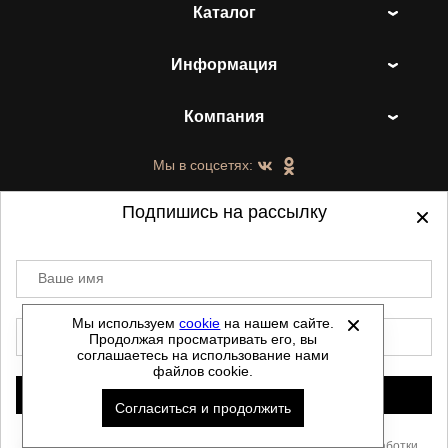
Каталог
Информация
Компания
Мы в соцсетях:
Подпишись на рассылку
Ваше имя
©
2021-2026 - ShoesTown.ru - все права
защищены.
Мы используем
cookie
на нашем сайте.
E-mail
Продолжая просматривать его, вы
Данный сайт не является интернет магазином и
соглашаетесь на использование нами
не является публичной офертой.
файлов cookie.
Политика обработки персональных данных
Подписаться
Согласиться и продолжить
Автоматизировано -
Скачать прайс
Нажимая «Подписаться», Вы соглашаетесь с условиями
обработки