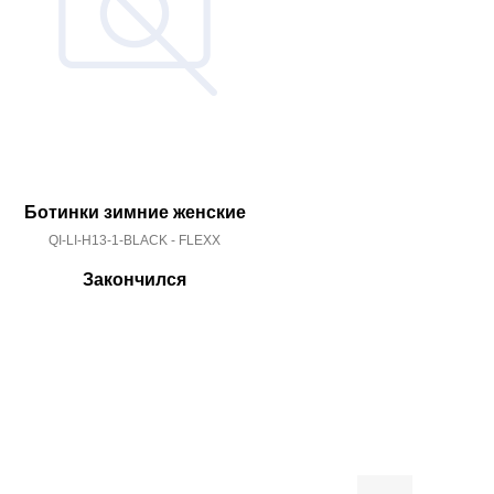
Ботинки зимние женские
Ботиль
QI-LI-H13-1-BLACK - FLEXX
1724224
Закончился
За