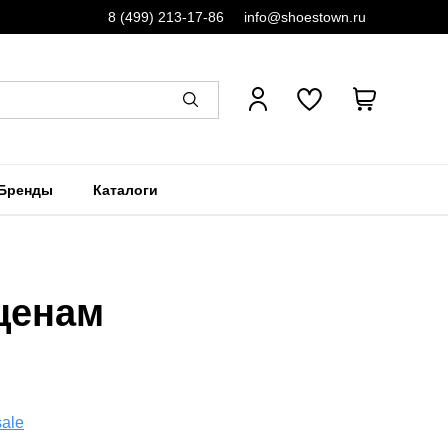
8 (499) 213-17-86
info@shoestown.ru
Бренды
Каталоги
ценам
sale