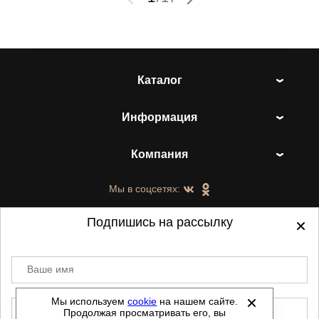
Каталог
Информация
Компания
Мы в соцсетях:
Подпишись на рассылку
Ваше имя
©
2021-2026 - ShoesTown.ru - все права
защищены.
Мы используем
cookie
на нашем сайте.
E-mail
Продолжая просматривать его, вы
Данный сайт не является интернет магазином и