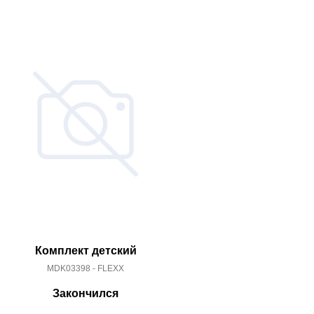
Комплект детский
Компл
MDK03398 - FLEXX
MDK03
Закончился
За