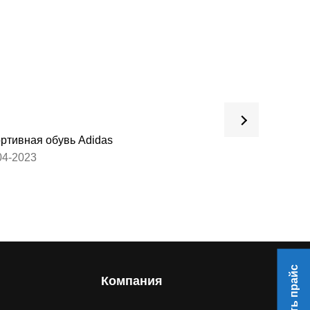
ртивная обувь Adidas
Обувь для взрос
04-2023
27-03-2023
Скачать прайс
Компания