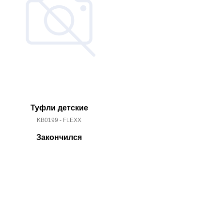
Туфли детские
Туфл
KB0199 - FLEXX
QI-772-6
Закончился
За