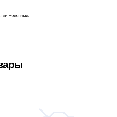
рыми моделями:
вары