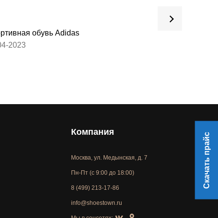
ртивная обувь Adidas
Обувь для взрос
04-2023
27-03-2023
Компания
Скачать прайс
Москва, ул. Медынская, д. 7
Пн-Пт (с 9:00 до 18:00)
8 (499) 213-17-86
info@shoestown.ru