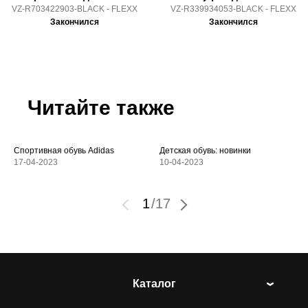
VZ-R703422903-BLACK - FLEXX
VZ-R339934053-BLACK - FLEXX
Закончился
Закончился
Читайте также
Спортивная обувь Adidas
Детская обувь: новинки
17-04-2023
10-04-2023
1
/
17
Каталог