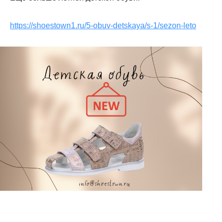
https://shoestown1.ru/5-obuv-detskaya/s-1/sezon-leto