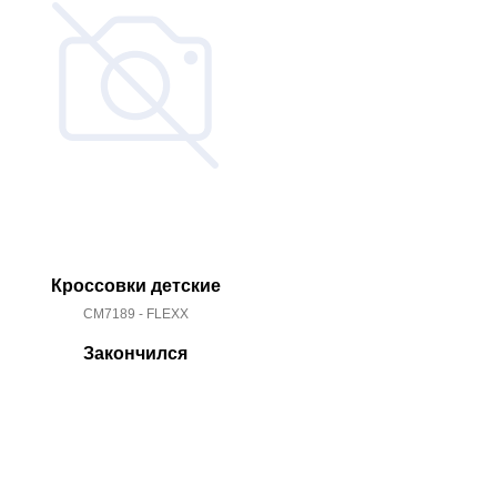
Кроссовки детские
Кроссо
CM7189 - FLEXX
AQ16
Закончился
За