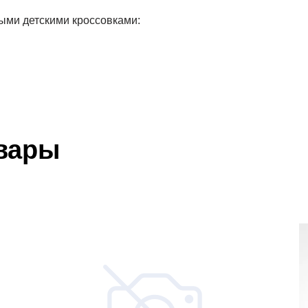
ыми детскими кроссовками:
вары