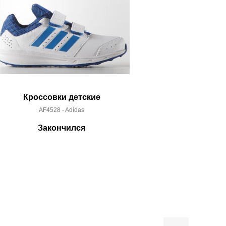
Кроссовки детские
Кроссо
AF4528 - Adidas
BY92
Закончился
За