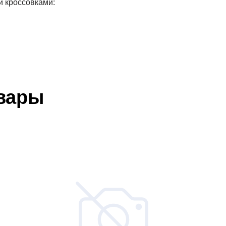
и кроссовками:
вары