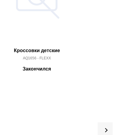
Кроссовки детские
Кроссо
AQ1656 - FLEXX
AW40
Закончился
За