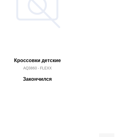
Кроссовки детские
Кроссо
AQ3860 - FLEXX
BB25
Закончился
За