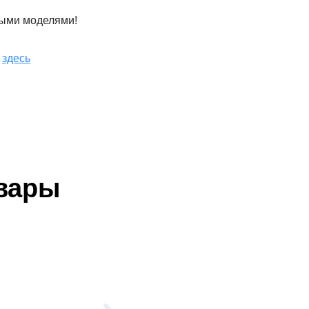
рыми моделями!
5
здесь
вары