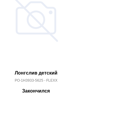
Лонгслив детский
Лонгс
PO-1H3933-5625 - FLEXX
PO-1H393
Закончился
За