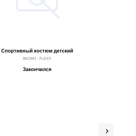
Спортивный костюм детский
Спортивный
BK2981 - FLEXX
BK30
Закончился
За