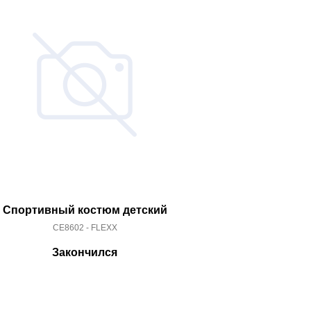
Спортивный костюм детский
Спортивный
CE8602 - FLEXX
AY60
Закончился
За