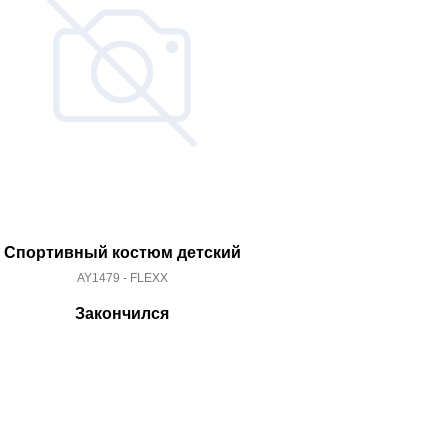
Спортивный костюм детский
Спортивный
AY1479 - FLEXX
CE85
Закончился
За