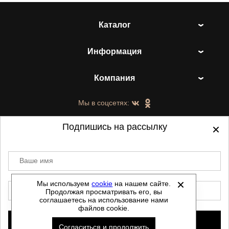
Каталог
Информация
Компания
Мы в соцсетях:
Подпишись на рассылку
Ваше имя
©
2021-2026 - ShoesTown.ru - все права
защищены.
Мы используем
cookie
на нашем сайте.
E-mail
Продолжая просматривать его, вы
Данный сайт не является интернет магазином и
соглашаетесь на использование нами
не является публичной офертой.
файлов cookie.
Политика обработки персональных данных
Подписаться
Согласиться и продолжить