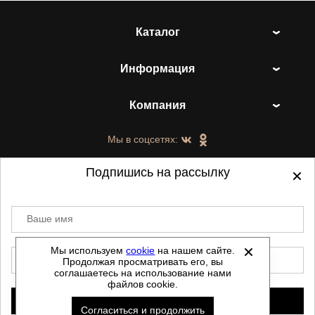
Каталог
Информация
Компания
Мы в соцсетях:
Подпишись на рассылку
Ваше имя
©
2021-2026 - ShoesTown.ru - все права
защищены.
Мы используем
cookie
на нашем сайте.
E-mail
Продолжая просматривать его, вы
Данный сайт не является интернет магазином и
соглашаетесь на использование нами
не является публичной офертой.
файлов cookie.
Политика обработки персональных данных
Подписаться
Согласиться и продолжить