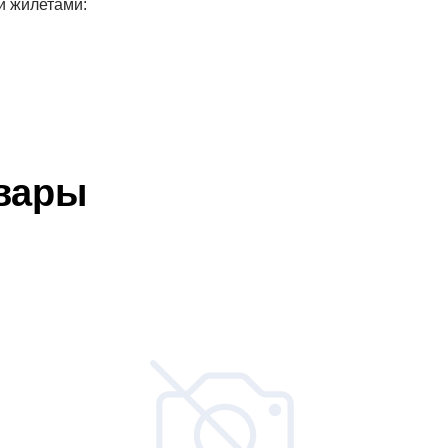
и жилетами:
вары