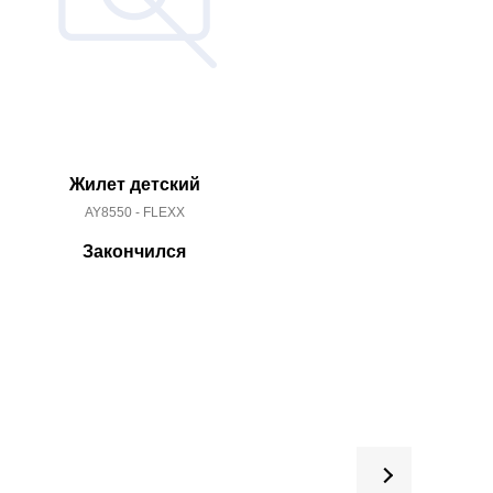
Жилет детский
Жиле
AY8550 - FLEXX
AY67
Закончился
За