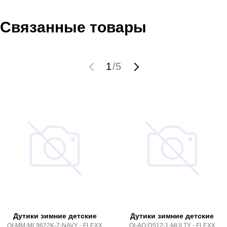
Связанные товары
1
/
5
Дутики зимние детские
Дутики зимние детские
QI-MM-ML9622K-7-NAVY - FLEXX
QI-AO-D512-1-MULTY - FLEXX