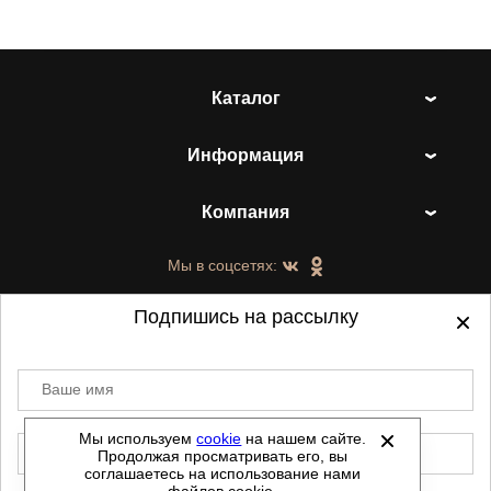
Каталог
Информация
Компания
Мы в соцсетях:
Подпишись на рассылку
Ваше имя
©
2021-2026 - ShoesTown.ru - все права
защищены.
Мы используем
cookie
на нашем сайте.
E-mail
Продолжая просматривать его, вы
Данный сайт не является интернет магазином и
соглашаетесь на использование нами
не является публичной офертой.