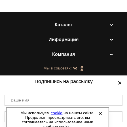
Каталог
Информация
Компания
Мы в соцсетях:
Подпишись на рассылку
Ваше имя
©
2021-2026 - ShoesTown.ru - все права
защищены.
Мы используем
cookie
на нашем сайте.
E-mail
Продолжая просматривать его, вы
Данный сайт не является интернет магазином и
соглашаетесь на использование нами
не является публичной офертой.
файлов cookie.