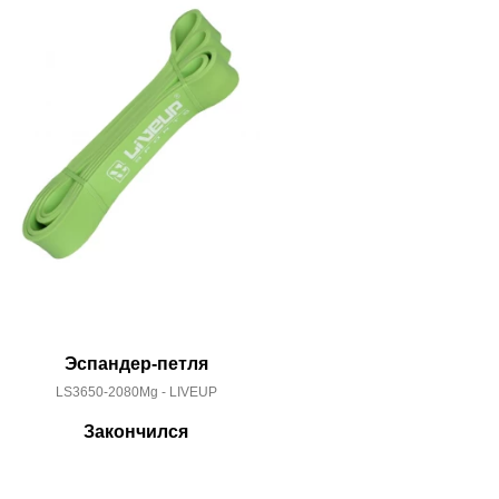
Эспандер-петля
Эс
LS3650-2080Mg - LIVEUP
LS36
Закончился
За