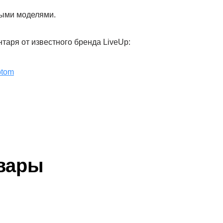
рыми моделями.
таря от известного бренда LiveUp:
ptom
вары