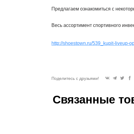
Предлагаем ознакомиться с некото
Весь ассортимент спортивного инвен
http://shoestown.ru/539_kupit-liveup-o
Поделитесь с друзьями!
Связанные то