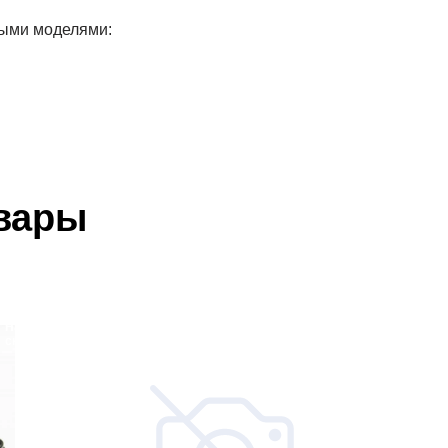
рыми моделями:
вары
Наш
склад