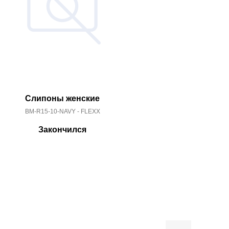
Слипоны женские
Пантол
BM-R15-10-NAVY - FLEXX
MI-3500
Закончился
За