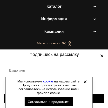
Каталог
Информация
Компания
Мы в соцсетях:
Подпишись на рассылку
Ваше имя
©
2021-2026 - ShoesTown.ru - все права
защищены.
Мы используем
cookie
на нашем сайте.
E-mail
Продолжая просматривать его, вы
Данный сайт не является интернет магазином и
соглашаетесь на использование нами
не является публичной офертой.
файлов cookie.
Политика обработки персональных данных
Подписаться
Согласиться и продолжить
Автоматизировано -