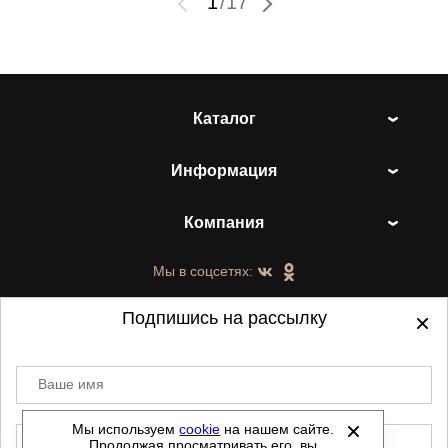
1
/
17
Каталог
Информация
Компания
Мы в соцсетях:
Подпишись на рассылку
Ваше имя
©
2021-2026 - ShoesTown.ru - все права
защищены.
Мы используем
cookie
на нашем сайте.
E-mail
Продолжая просматривать его, вы