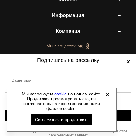
Информация
Компания
Мы в соцсетях:
Подпишись на рассылку
Ваше имя
©
2021-2026 - ShoesTown.ru - все права
защищены.
Мы используем
cookie
на нашем сайте.
E-mail
Продолжая просматривать его, вы
Данный сайт не является интернет магазином и
соглашаетесь на использование нами
не является публичной офертой.
файлов cookie.
Политика обработки персональных данных
Подписаться
Согласиться и продолжить
Автоматизировано -
Скачать прайс
Нажимая «Подписаться», Вы соглашаетесь с условиями
обработки
персональных данных