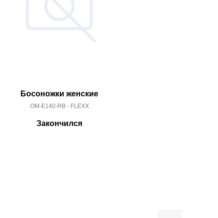
Босоножки женские
Босоно
OM-E140-RB - FLEXX
OM-T03
Закончился
За