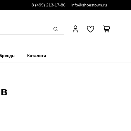
8 (499) 213-17-86
info@shoestown.ru
Бренды
Каталоги
ов